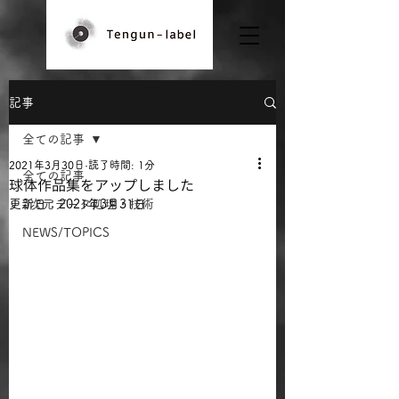
記事
全ての記事
2021年3月30日
読了時間: 1分
全ての記事
球体作品集をアップしました
更新日：
3次元データ処理・技術
2021年3月31日
NEWS/TOPICS