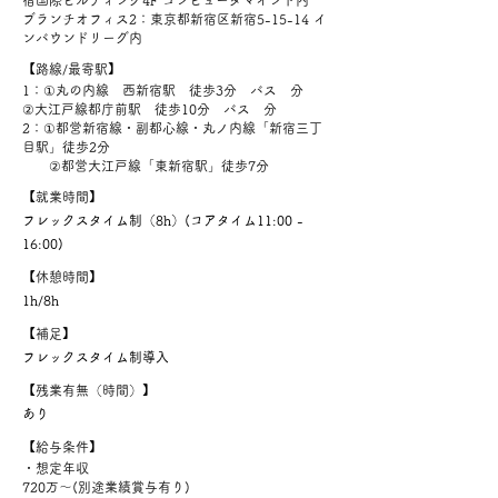
宿国際ビルディング4F コンピュータマインド内
ブランチオフィス2：東京都新宿区新宿5-15-14 イ
ンバウンドリーグ内
【
路線/最寄駅
】
1：①丸の内線 西新宿駅 徒歩3分 バス 分
②大江戸線都庁前駅 徒歩10分 バス 分
2：①都営新宿線・副都心線・丸ノ内線「新宿三丁
目駅」徒歩2分
②都営大江戸線「東新宿駅」徒歩7分
【
就業時間
】
フレックスタイム制（8h）(コアタイム11:00 -
16:00)
【
休憩時間
】
1h/8h
【
補足
】
フレックスタイム制導入
【
残業有無（時間）
】
あり
【
給与条件
】
・想定年収
720万～(別途業績賞与有り)