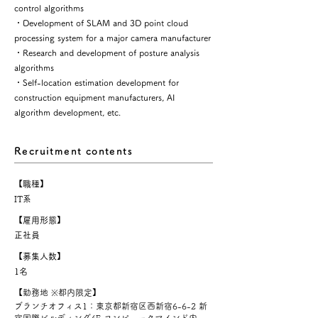
control algorithms
・Development of SLAM and 3D point cloud
processing system for a major camera manufacturer
・Research and development of posture analysis
algorithms
・Self-location estimation development for
construction equipment manufacturers, AI
algorithm development, etc.
Recruitment contents
【職種】
IT系
【雇用形態】
正社員
【募集人数】
1名
【
勤務地 ※都内限定
】
ブランチオフィス1：東京都新宿区西新宿6-6-2 新