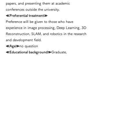
papers, and presenting them at academic
conferences outside the university.
≪Preferential treatment≫
Preference will be given to those who have
experience in image processing, Deep Learning, 3D
Reconstruction, SLAM, and robotics in the research
and development field.
≪Age≫
no question
≪Educational background≫
Graduate,
master&#39;s or doctoral course graduates
≪People we want≫
・ Those who can actively acquire and pursue
technology
・ Those who want to pursue technology in both
academia and social implementation
・ Those who want to be active in a start-up
company
・ Those who are interested in overseas expansion
Recruitment method