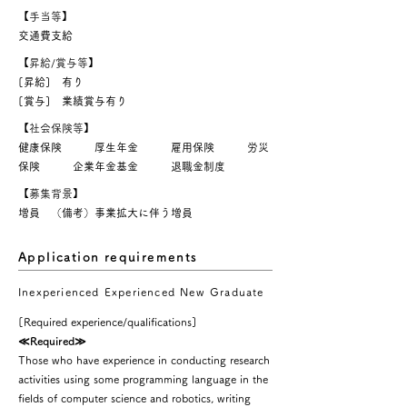
【
手当等
】
交通費支給
【
昇給/賞与等
】
[昇給] 有り
[賞与] 業績賞与有り
【
社会保険等
】
健康保険 厚生年金 雇用保険 労災
保険 企業年金基金 退職金制度
【
募集背景
】
増員 （備考）事業拡大に伴う増員
Application requirements
Inexperienced Experienced New Graduate
[Required experience/qualifications]
≪Required≫
Those who have experience in conducting research
activities using some programming language in the
fields of computer science and robotics, writing